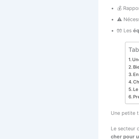
💰 Rappor
⚠️ Néces
🧤 Les
éq
Tab
Un
Bi
En
Ch
Le
Pr
Une petite 
Le secteur 
cher pour un