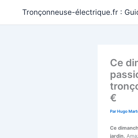
Aller
Tronçonneuse-électrique.fr : Gui
au
contenu
Ce di
passi
tronç
€
Par
Hugo Mart
Ce dimanche
jardin.
Amaz