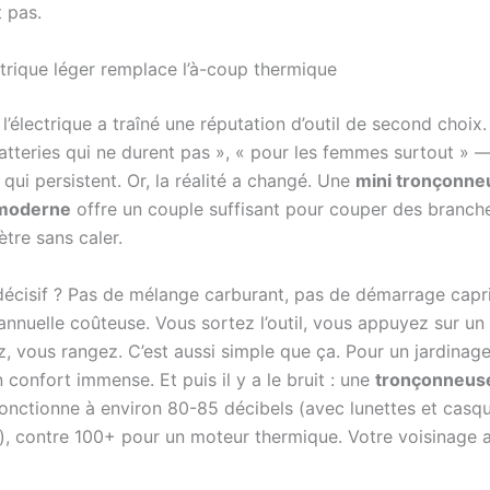
t pas.
ctrique léger remplace l’à-coup thermique
’électrique a traîné une réputation d’outil de second choix.
batteries qui ne durent pas », « pour les femmes surtout » —
qui persistent. Or, la réalité a changé. Une
mini tronçonne
 moderne
offre un couple suffisant pour couper des branch
tre sans caler.
décisif ? Pas de mélange carburant, pas de démarrage capri
annuelle coûteuse. Vous sortez l’outil, vous appuyez sur un
, vous rangez. C’est aussi simple que ça. Pour un jardinag
n confort immense. Et puis il y a le bruit : une
tronçonneuse
onctionne à environ 80-85 décibels (avec lunettes et casq
s), contre 100+ pour un moteur thermique. Votre voisinage a