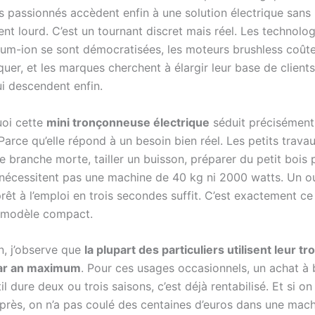
es passionnés accèdent enfin à une solution électrique sans
nt lourd. C’est un tournant discret mais réel. Les technolo
thium-ion se sont démocratisées, les moteurs brushless coût
quer, et les marques cherchent à élargir leur base de clients
ui descendent enfin.
oi cette
mini tronçonneuse électrique
séduit précisément
Parce qu’elle répond à un besoin bien réel. Les petits trav
e branche morte, tailler un buisson, préparer du petit bois 
nécessitent pas une machine de 40 kg ni 2000 watts. Un out
prêt à l’emploi en trois secondes suffit. C’est exactement c
 modèle compact.
in, j’observe que
la plupart des particuliers utilisent leur 
par an maximum
. Pour ces usages occasionnels, un achat à b
til dure deux ou trois saisons, c’est déjà rentabilisé. Et si on
près, on n’a pas coulé des centaines d’euros dans une mach