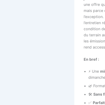
une offre qu
mais parce q
l’exception.
l’entretien 
condition d
du terrain a
les émissio
rend accessi
En bref :
⚡ Une
mi
dimanch
🌿 Forma
🛠️
Sans f
✅
Parfai