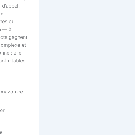
 d’appel,
de
ches ou
le — à
acts gagnent
 complexe et
nne : elle
onfortables.
Amazon ce
ier
e