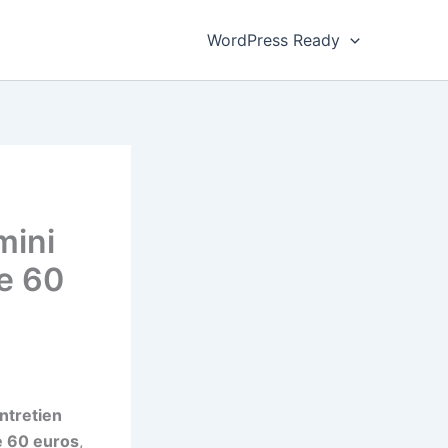
WordPress Ready
mini
e 60
ntretien
e 60 euros
,