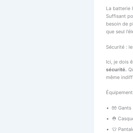
La batterie 
Suffisant po
besoin de p
que seul l’é
Sécurité : 
Ici, je dois ê
sécurité.
Qu
même indiffé
Équipement 
🧤 Gants 
⛑️ Casque
👕 Panta