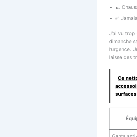
👞 Chaus
✅ Jamais
J’ai vu trop
dimanche sa
l’urgence. U
laisse des t
Ce nett
accessoir
surfaces
Équi
Gants anti