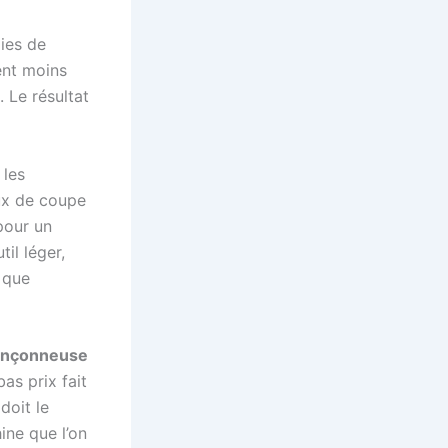
gies de
ent moins
. Le résultat
 les
aux de coupe
pour un
il léger,
e que
tronçonneuse
as prix fait
 doit le
ine que l’on