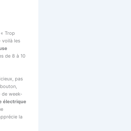
 « Trop
 voilà les
use
es de 8 à 10
cieux, pas
 bouton,
e de week-
 électrique
ue
pprécie la