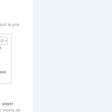
oit le prix
r
azon
 :
payer
ur moins de