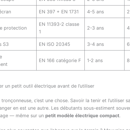
écran
EN 397 + EN 1731
4-5 ans
2
EN 11393-2 classe
e protection
2-3 ans
4
1
s S3
EN ISO 20345
3-4 ans
6
e
EN 166 catégorie F
1-2 ans
8
ent
r un petit outil électrique avant de l’utiliser
tronçonneuse, c’est une chose. Savoir la tenir et l’utiliser s
anger en est une autre. Les débutants sous-estiment souve
ssage — même sur un
petit modèle électrique compact
.