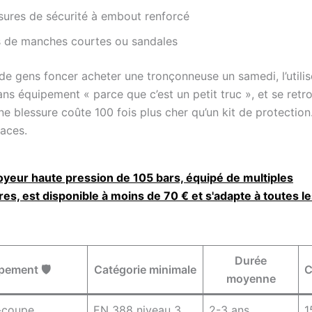
sures de sécurité à embout renforcé
 de manches courtes ou sandales
 de gens foncer acheter une tronçonneuse un samedi, l’utilis
ns équipement « parce que c’est un petit truc », et se retr
ne blessure coûte 100 fois plus cher qu’un kit de protection.
races.
oyeur haute pression de 105 bars, équipé de multiples
es, est disponible à moins de 70 € et s'adapte à toutes l
Durée
pement 🛡️
Catégorie minimale
C
moyenne
-coupe
EN 388 niveau 3
2-3 ans
1