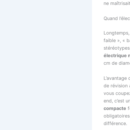
ne maîtrisai
Quand l’éle
Longtemps, l
faible », « 
stéréotypes 
électrique
cm de diamè
L’avantage 
de révision 
vous coupez
end, c’est u
compacte
f
obligatoire
différence.