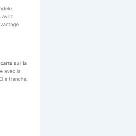
odèle.
s avez
 avantage
carts sur la
e avec la
Elle tranche.