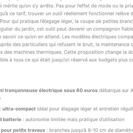
i mérite qu’on s’y arrête. Pas pour l’effet de mode ou le prix
u’à ce tarif, trouver un outil réellement fonctionnel relève 
 Pour qui pratique l’élagage léger, la coupe de petites bran
régulier du jardin, cet outil peut devenir un compagnon fiab
e savoir ce qu’on en attend. Les modèles électriques comp
uprès des particuliers qui refusent le bruit, la maintenance
ns des machines thermiques. Cette proposition change la do
ble à tous ce qui était jusqu’ici réservé aux budgets plus c
ni tronçonneuse électrique sous 60 euros
débarque sur 
e
t
ultra-compact
idéal pour élagage léger et entretien régul
il batterie
: autonomie limitée mais pratique d’utilisation
t pour petits travaux
: branches jusqu’à 8-10 cm de diamètr