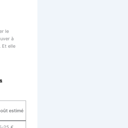
er le
ouver à
 Et elle
es
oût estimé
5-25 €