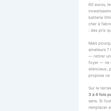
60 euros, l
investisseme
batterie li
cher à fabri
: des prix q
Mais pourqu
amateurs ? 
— retirer un
foyer — ne 
silencieux, 
propose ce
Sur le terra
3 à 4 fois 
sens. Si l’ou
remplacer a