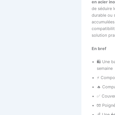
en acier in
de séduire l
durable ou 
accumulées 
compatibilit
solution pra
En bref
🛍️ Une b
semaine
⚡ Composi
🔥 Compat
✅ Couverc
🧤 Poign
💰 Une
é