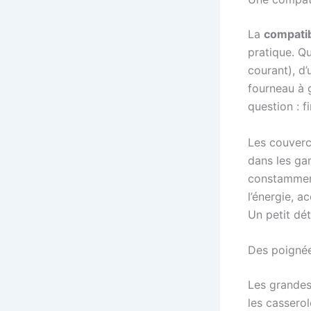
La
compatib
pratique. Qu
courant), d’
fourneau à 
question : f
Les couvercl
dans les ga
constamment
l’énergie, a
Un petit dét
Des poignée
Les grandes
les cassero