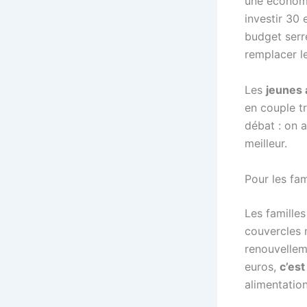
une économi
investir 30 
budget serré
remplacer le
Les
jeunes 
en couple tr
débat : on a
meilleur.
Pour les fam
Les famille
couvercles 
renouvellem
euros,
c’es
alimentatio