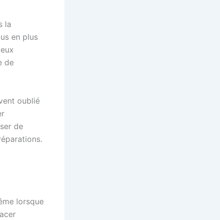
s la
lus en plus
ieux
e de
vent oublié
er
iser de
réparations.
même lorsque
lacer