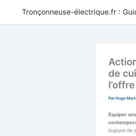
Aller
Tronçonneuse-électrique.fr : Gui
au
contenu
Actio
de cu
l’offr
Par
Hugo Mart
Équiper une
contempora
logique de 