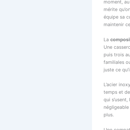
moment, au 
mérite qu’on
équipe sa cu
maintenir ce 
La
composit
Une casserol
puis trois a
familiales o
juste ce qu’
L’acier inox
temps et de
qui s’usent,
négligeable
plus.
Une compatib