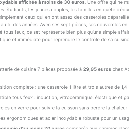
oxydable affichée à moins de 30 euros
. Une offre qui ne 
es étudiants, les jeunes couples, les familles en quête d’éq
simplement ceux qui en ont assez des casseroles dépareill
au fil des années. Avec ses sept pièces, ses couvercles en 
é tous feux, ce set représente bien plus qu’une simple affair
tique et immédiate pour reprendre le contrôle de sa cuisine
atterie de cuisine 7 pièces proposée à
29,95 euros
chez Ac
tion complète : une casserole 1 litre et trois autres de 1,4 /
ible tous feux : induction, vitrocéramique, électrique et g
les en verre pour suivre la cuisson sans perdre la chaleur
ées ergonomiques et acier inoxydable robuste pour un usag
conomie d’au moins 70 euros
comparée aux gammes class