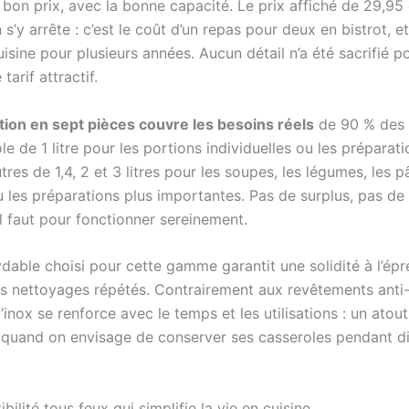
bon prix, avec la bonne capacité. Le prix affiché de 29,95
 s’y arrête : c’est le coût d’un repas pour deux en bistrot, et
isine pour plusieurs années. Aucun détail n’a été sacrifié p
tarif attractif.
ion en sept pièces couvre les besoins réels
de 90 % des c
e de 1 litre pour les portions individuelles ou les préparati
utres de 1,4, 2 et 3 litres pour les soupes, les légumes, les p
u les préparations plus importantes. Pas de surplus, pas de
il faut pour fonctionner sereinement.
ydable choisi pour cette gamme garantit une solidité à l’ép
s nettoyages répétés. Contrairement aux revêtements anti
 l’inox se renforce avec le temps et les utilisations : un atou
 quand on envisage de conserver ses casseroles pendant d
ilité tous feux qui simplifie la vie en cuisine