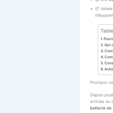
📦 Idéal
d’équipe
Table
Pourq
Qui 
Comp
Comm
Conse
Acti
Pourquoi ce
Depuis plus
articles du 
batterie de 