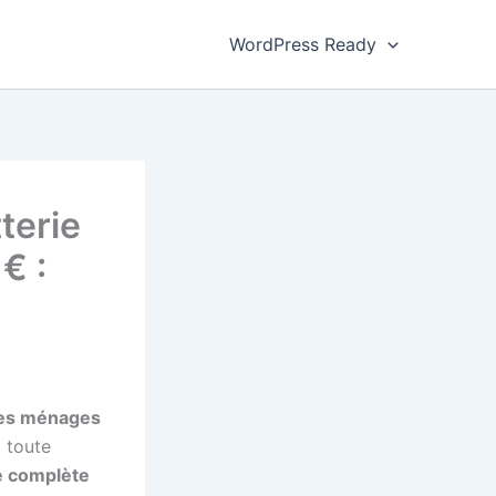
WordPress Ready
terie
€ :
 des ménages
 toute
ne complète