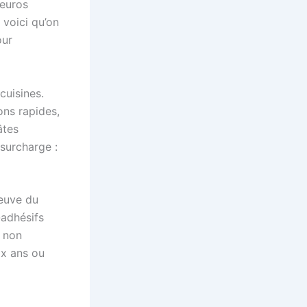
 euros
 voici qu’on
our
uisines.
ons rapides,
âtes
 surcharge :
reuve du
-adhésifs
t non
ix ans ou