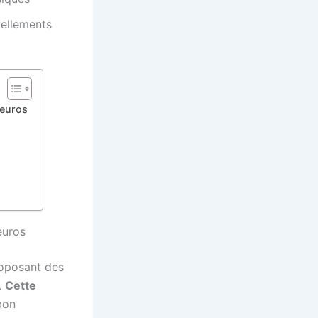
vellements
 euros
euros
roposant des
.
Cette
bon