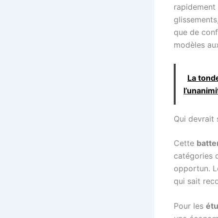
rapidement e
glissements,
que de conf
modèles aux
La tond
l’unanimi
Qui devrait 
Cette
batte
catégories 
opportun. Lo
qui sait rec
Pour les
étu