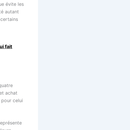
e évite les
té autant
 certains
i fait
quatre
et achat
 pour celui
 représente