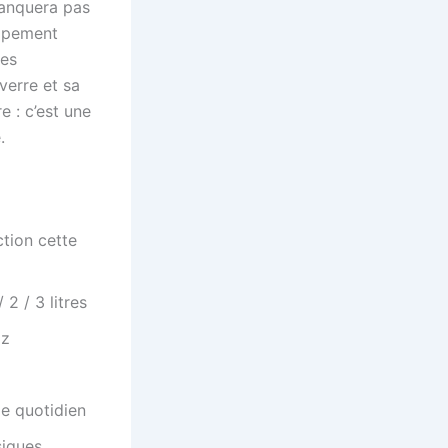
manquera pas
uipement
ées
verre et sa
e : c’est une
.
tion cette
 2 / 3 litres
az
e quotidien
iques