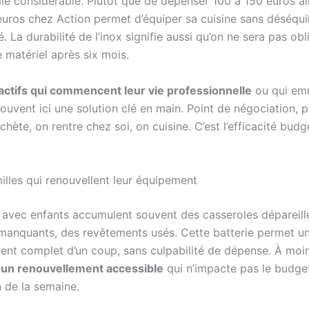
e considérable. Plutôt que de dépenser 100 à 150 euros ail
euros chez Action permet d’équiper sa cuisine sans déséquil
. La durabilité de l’inox signifie aussi qu’on ne sera pas ob
 matériel après six mois.
actifs qui commencent leur vie professionnelle
ou qui em
ouvent ici une solution clé en main. Point de négociation, p
chète, on rentre chez soi, on cuisine. C’est l’efficacité budg
illes qui renouvellent leur équipement
s avec enfants accumulent souvent des casseroles dépareill
manquants, des revêtements usés. Cette batterie permet u
ent complet d’un coup, sans culpabilité de dépense. À moi
t un renouvellement accessible
qui n’impacte pas le budge
n de la semaine.