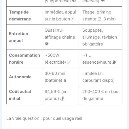
(supportable) 🔊
énervés) 📢
Temps de
Immédiat, appui
Tirage, priming,
démarrage
sur le bouton ⚡
attente (2-3 min)
Quasi nul,
Soupapes,
Entretien
affûtage chaîne
allumage, révision
annuel
🛠️
obligatoire
Consommation
~500W
~1 L
horaire
(électricité) ✅
essence/heure ⛽
30-60 min
Illimitée (si
Autonomie
(batterie) 🔋
carburant dispo)
Coût achat
64,99 € (en
200-400 € en bas
initial
promo) 💰
de gamme
La vraie question : pour quel usage réel