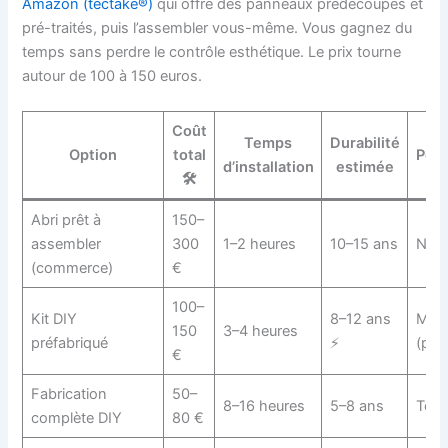
Amazon (tectake®)
qui offre des panneaux prédécoupés et
pré-traités, puis l’assembler vous-même. Vous gagnez du
temps sans perdre le contrôle esthétique. Le prix tourne
autour de 100 à 150 euros.
Coût
Temps
Durabilité
Option
total
Pers
d’installation
estimée
🛠️
Abri prêt à
150–
assembler
300
1–2 heures
10–15 ans
Null
(commerce)
€
100–
Kit DIY
8–12 ans
Moy
150
3–4 heures
préfabriqué
⚡
(pei
€
Fabrication
50–
8–16 heures
5–8 ans
Tota
complète DIY
80 €