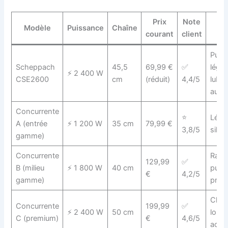
Prix
Note
Po
Modèle
Puissance
Chaîne
courant
client
f
Puis
Scheppach
45,5
69,99 €
✅
légèr
⚡ 2 400 W
CSE2600
cm
(réduit)
4,4/5
lubri
auto
Concurrente
⭐
Léger
A (entrée
⚡ 1 200 W
35 cm
79,99 €
3,8/5
silen
gamme)
Concurrente
Rapp
129,99
✅
B (milieu
⚡ 1 800 W
40 cm
puis
€
4,2/5
gamme)
prix 
Chaî
Concurrente
199,99
✅
⚡ 2 400 W
50 cm
long
C (premium)
€
4,6/5
acce