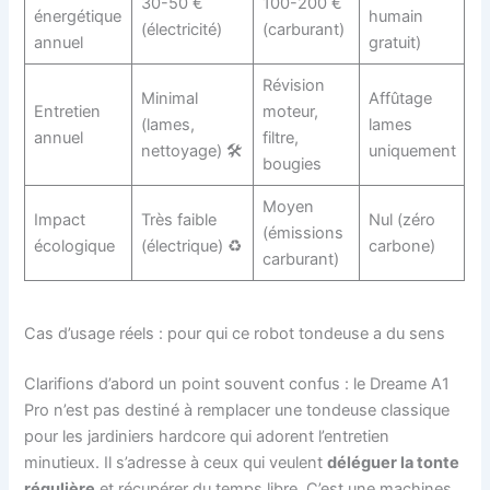
30-50 €
100-200 €
énergétique
humain
(électricité)
(carburant)
annuel
gratuit)
Révision
Minimal
Affûtage
Entretien
moteur,
(lames,
lames
annuel
filtre,
nettoyage) 🛠️
uniquement
bougies
Moyen
Impact
Très faible
Nul (zéro
(émissions
écologique
(électrique) ♻️
carbone)
carburant)
Cas d’usage réels : pour qui ce robot tondeuse a du sens
Clarifions d’abord un point souvent confus : le Dreame A1
Pro n’est pas destiné à remplacer une tondeuse classique
pour les jardiniers hardcore qui adorent l’entretien
minutieux. Il s’adresse à ceux qui veulent
déléguer la tonte
régulière
et récupérer du temps libre. C’est une machines