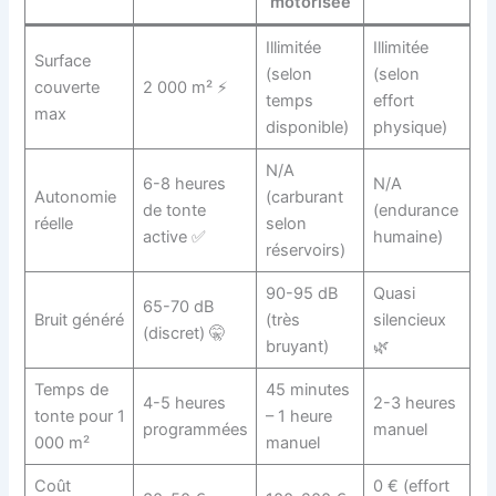
motorisée
Illimitée
Illimitée
Surface
(selon
(selon
couverte
2 000 m² ⚡
temps
effort
max
disponible)
physique)
N/A
6-8 heures
N/A
Autonomie
(carburant
de tonte
(endurance
réelle
selon
active ✅
humaine)
réservoirs)
90-95 dB
Quasi
65-70 dB
Bruit généré
(très
silencieux
(discret) 🤫
bruyant)
🌿
Temps de
45 minutes
4-5 heures
2-3 heures
tonte pour 1
– 1 heure
programmées
manuel
000 m²
manuel
Coût
0 € (effort