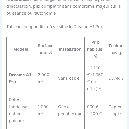
d’installation, prix compétitif sans compromis majeur sur la
puissance ou l’autonomie.
Tableau comparatif : où se situe le Dreame A1 Pro
Prix
Surface
Technolog
Modèle
Installation
habituel
max 📐
navigati
💰
~2 100
Dreame A1
2 000
€ (1 050
Sans câble
LiDAR 3D
Pro
m²
€ en
offre) ⚡
Robot
tondeuse
1 000
Câble
900 € –
Capteurs
entrée
m²
périphérique
1 200 €
simple
gamme