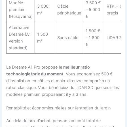
Modèle
3 500 €
3 000
Câble
RTK + GP
premium
– 5 000
m²
périphérique
précis
(Husqvarna)
€
Alternative
1 500 €
Dreame (A1
1 500
Sans câble
– 1 800
LiDAR 2D
version
m²
€
standard)
Le Dreame A1 Pro propose
le meilleur ratio
technologie/prix du moment
. Vous économisez 500 €
d’installation en câbles et main-d’œuvre comparé à un
robot classique. Vous bénéficiez du LiDAR 3D que seuls les
modèles premium proposaient il y a 3 ans.
Rentabilité et économies réelles sur l’entretien du jardin
Au-delà du prix d’achat, pensons au coût total de