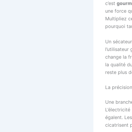
c’est
gourm
une force qu
Multipliez 
pourquoi ta
Un sécateur 
l’utilisateu
change la f
la qualité d
reste plus d
La précision
Une branche
L’électricit
égalent. Les
cicatrisent