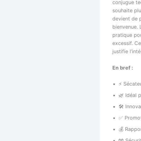
conjugue tec
souhaite plu
devient de p
bienvenue. 
pratique po
excessif. C
justifie l’i
En bref :
⚡ Sécate
🌿 Idéal 
🛠️ Innov
✅ Promoti
💰 Rappor
🧤 Sécuri