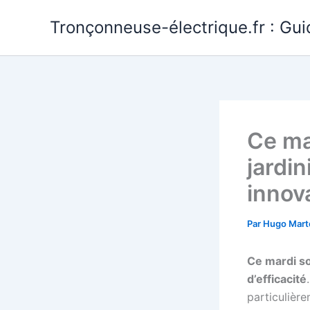
Aller
Tronçonneuse-électrique.fr : Gui
au
contenu
Ce ma
jardi
innov
Par
Hugo Mart
Ce mardi so
d’efficacité
particulière