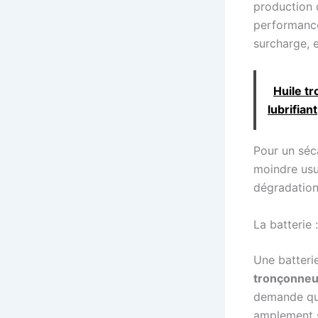
production 
performance
surcharge, 
Huile tr
lubrifiant
Pour un séca
moindre usu
dégradation
La batterie
Une batterie
tronçonneu
demande qu’
amplement s