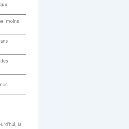
ique
ée, moins
sans
 des
nnes
urd’hui, la