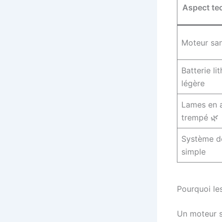
Aspect te
Moteur san
Batterie li
légère
Lames en a
trempé 🌿
Système de
simple
Pourquoi les
Un moteur sa