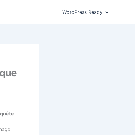
WordPress Ready
ique
 quête
f
inage