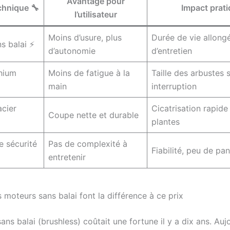
Avantage pour
chnique 🔧
Impact prat
l’utilisateur
Moins d’usure, plus
Durée de vie allong
s balai ⚡
d’autonomie
d’entretien
thium
Moins de fatigue à la
Taille des arbustes 
main
interruption
cier
Cicatrisation rapide
Coupe nette et durable
plantes
 sécurité
Pas de complexité à
Fiabilité, peu de pa
entretenir
 moteurs sans balai font la différence à ce prix
ns balai (brushless) coûtait une fortune il y a dix ans. Aujo