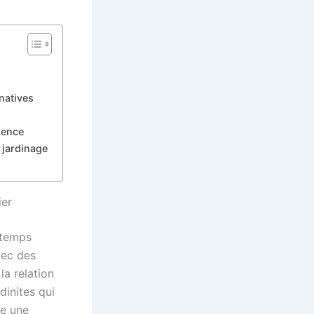
natives
dence
 jardinage
ier
 temps
vec des
la relation
ndinites qui
re une