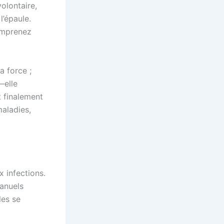
lontaire,
l’épaule.
omprenez
a force ;
—elle
t finalement
maladies,
 infections.
anuels
les se