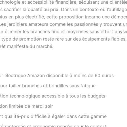
hnologie et accessibilité financière, séduisant une clientèl
s sacrifier la qualité au prix. Dans un contexte où l’outillage
lus en plus électrifié, cette proposition incarne une démocr
Les jardiniers amateurs comme les passionnés y trouvent un
ur éliminer les branches fine et moyennes sans effort phys
e type de promotion reste rare sur des équipements fiables,
ntérêt manifeste du marché.
ur électrique Amazon disponible à moins de 60 euros
pour tailler branches et brindilles sans fatigue
ation technologique accessible à tous les budgets
on limitée de mardi soir
t qualité-prix difficile à égaler dans cette gamme
té renforcée et ergonomie pensée pour le confort