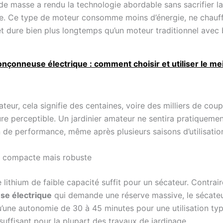
de masse a rendu la technologie abordable sans sacrifier la
. Ce type de moteur consomme moins d’énergie, ne chauf
et dure bien plus longtemps qu’un moteur traditionnel avec b
onçonneuse électrique : comment choisir et utiliser le mei
teur, cela signifie des centaines, voire des milliers de cou
re perceptible. Un jardinier amateur ne sentira pratiqueme
 de performance, même après plusieurs saisons d’utilisation
 : compacte mais robuste
 lithium de faible capacité suffit pour un sécateur. Contra
se électrique
qui demande une réserve massive, le sécate
une autonomie de 30 à 45 minutes pour une utilisation typ
uffisant pour la plupart des travaux de jardinage.