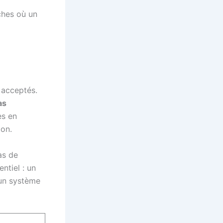
nches où un
 acceptés.
as
ès en
ion.
as de
entiel : un
 un système