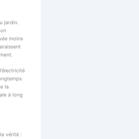
u jardin.
son
rvée moins
araissent
ement.
’électricité
 longtemps
e la
ale à long
 vérité :