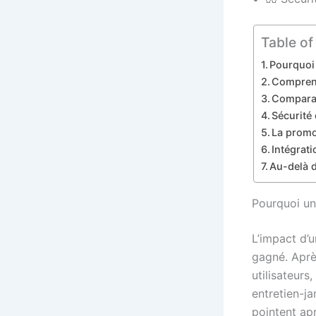
Table of
Pourquoi 
Comprend
Comparai
Sécurité 
La promo
Intégrat
Au-delà d
Pourquoi un
L’impact d’
gagné. Aprè
utilisateurs
entretien-ja
pointent apr