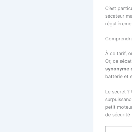
C’est partic
sécateur ma
régulièreme
Comprendre 
À ce tarif,
Or, ce séca
synonyme d
batterie et
Le secret ? 
surpuissance
petit moteu
de sécurité