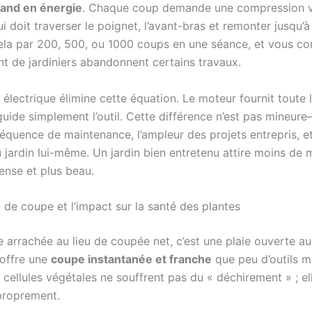
and en énergie
. Chaque coup demande une compression vo
i doit traverser le poignet, l’avant-bras et remonter jusqu’à 
cela par 200, 500, ou 1000 coups en une séance, et vous c
nt de jardiniers abandonnent certains travaux.
électrique élimine cette équation. Le moteur fournit toute l
r guide simplement l’outil. Cette différence n’est pas mineure
réquence de maintenance, l’ampleur des projets entrepris, e
u jardin lui-même. Un jardin bien entretenu attire moins de 
ense et plus beau.
 de coupe et l’impact sur la santé des plantes
 arrachée au lieu de coupée net, c’est une plaie ouverte aux
é offre une
coupe instantanée et franche
que peu d’outils m
 cellules végétales ne souffrent pas du « déchirement » ; el
 proprement.