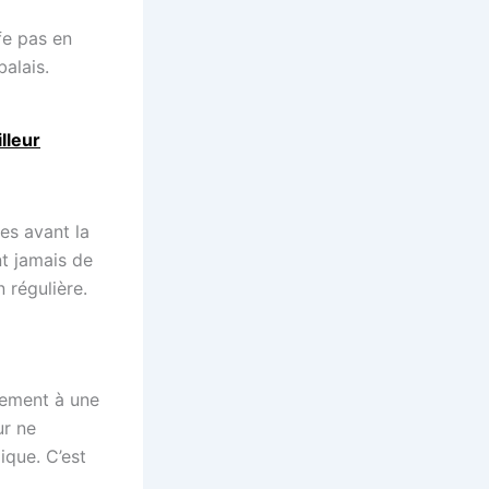
fe pas en
alais.
lleur
pes avant la
nt jamais de
 régulière.
irement à une
ur ne
ique. C’est