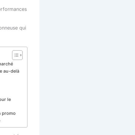
performances
çonneuse qui
 marché
e au-delà
our le
la promo
e