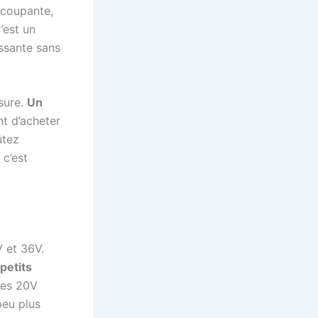
 coupante,
’est un
ssante sans
usure.
Un
nt d’acheter
ûtez
 c’est
V et 36V.
petits
Les 20V
peu plus