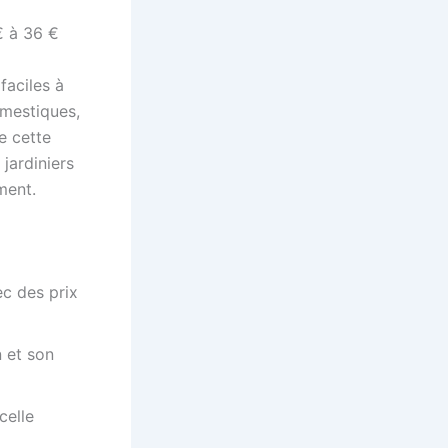
€ à 36 €
faciles à
omestiques,
e cette
jardiniers
ement.
c des prix
n et son
celle