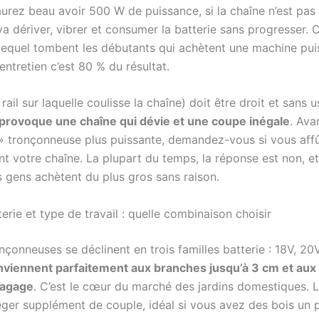
aurez beau avoir 500 W de puissance, si la chaîne n’est pas
a dériver, vibrer et consumer la batterie sans progresser. C
lequel tombent les débutants qui achètent une machine pui
’entretien c’est 80 % du résultat.
 rail sur laquelle coulisse la chaîne) doit être droit et sans 
 provoque une chaîne qui dévie et une coupe inégale
. Ava
 » tronçonneuse plus puissante, demandez-vous si vous aff
t votre chaîne. La plupart du temps, la réponse est non, et
s gens achètent du plus gros sans raison.
erie et type de travail : quelle combinaison choisir
nçonneuses se déclinent en trois familles batterie : 18V, 20
viennent parfaitement aux branches jusqu’à 3 cm et aux 
lagage
. C’est le cœur du marché des jardins domestiques. 
léger supplément de couple, idéal si vous avez des bois un 