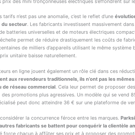
s prix des mini tronçonneuses électriques s’effondrent sur 
 tarifs n’est pas une anomalie, c’est le reflet d’une
évolutio
e du secteur
. Les fabricants investissent massivement dans 
de batteries universelles et de moteurs électriques compac
échelle permet de réduire drastiquement les coûts de fabri
ntaines de milliers d’appareils utilisant le même système b
 prix unitaire baisse naturellement.
teurs en ligne jouent également un rôle clé dans ces réduct
nt aux revendeurs traditionnels, ils n’ont pas les mêmes 
u de réseau commercial
. Cela leur permet de proposer de
et des promotions plus agressives. Un modèle qui se vend 8
cialisé peut donc atteindre 36 € sur une plateforme de ven
i considérer la concurrence féroce entre les marques.
Parks
’autres fabricants se battent pour conquérir la clientèle 
té force chacun à affûter ses prix et à proposer des promot