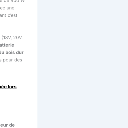
ue de 400 W
vec une
ant c’est
 (18V, 20V,
atterie
u bois dur
es pour des
pée lors
teur de