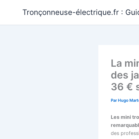
Aller
Tronçonneuse-électrique.fr : Gui
au
contenu
La mi
des ja
36 € s
Par
Hugo Mart
Les mini t
remarquable
des profess