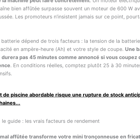
e la machine peut faire concrètement
. Un moteur électriq
aîne bien affûtée surpasse souvent un moteur de 600 W a
ssée. Les promoteurs n’insistent jamais sur ce point, pourt
batterie dépend de trois facteurs : la tension de la batterie
pacité en ampère-heure (Ah) et votre style de coupe.
Une b
 durera pas 45 minutes comme annoncé si vous coupez d
ence
. En conditions réelles, comptez plutôt 25 à 30 minut
nsifs.
t de piscine abordable risque une rupture de stock antici
haines...
 le guide : les vrais facteurs de rendement
 mal affûtée transforme votre mini tronçonneuse en frica