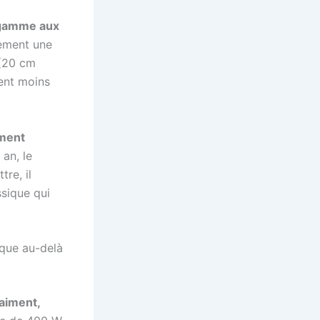
 gamme aux
lement une
 (20 cm
ment moins
iment
 an, le
re, il
ssique qui
ique au-delà
aiment,