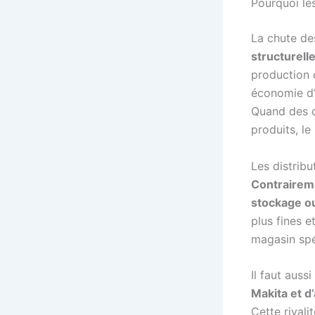
Pourquoi le
La chute des
structurell
production 
économie d’
Quand des ce
produits, le
Les distribu
Contraireme
stockage o
plus fines 
magasin spé
Il faut auss
Makita et d
Cette rivali