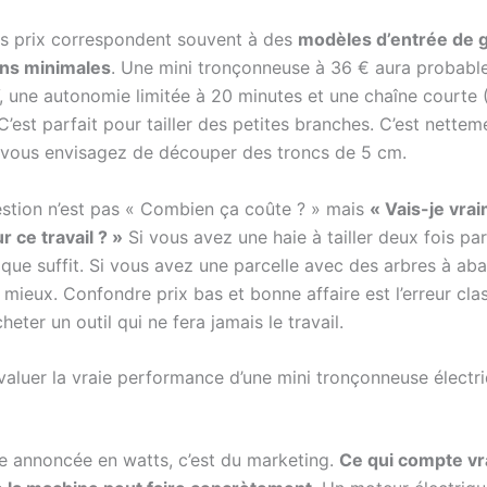
as prix correspondent souvent à des
modèles d’entrée de
ons minimales
. Une mini tronçonneuse à 36 € aura probab
V, une autonomie limitée à 20 minutes et une chaîne courte
’est parfait pour tailler des petites branches. C’est nette
i vous envisagez de découper des troncs de 5 cm.
estion n’est pas « Combien ça coûte ? » mais
« Vais-je vra
ur ce travail ? »
Si vous avez une haie à tailler deux fois par
ue suffit. Si vous avez une parcelle avec des arbres à abatt
 mieux. Confondre prix bas et bonne affaire est l’erreur cla
heter un outil qui ne fera jamais le travail.
luer la vraie performance d’une mini tronçonneuse électr
e annoncée en watts, c’est du marketing.
Ce qui compte vr