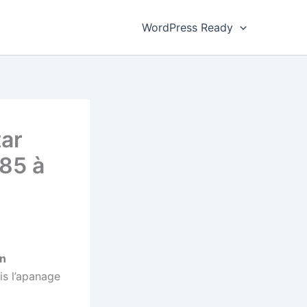
WordPress Ready
tar
 85 à
on
is l’apanage