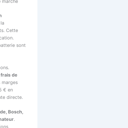
le marché
n
la
ts. Cette
cation.
atterie sont
ions.
frais de
s marges
5 € en
te directe.
ide, Bosch,
amateur
.
ions