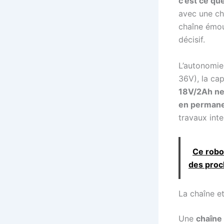
c’est ce qu
avec une ch
chaîne émou
décisif.
L’autonomie 
36V), la ca
18V/2Ah ne
en perman
travaux inte
Ce robo
des proc
La chaîne et
Une
chaîne