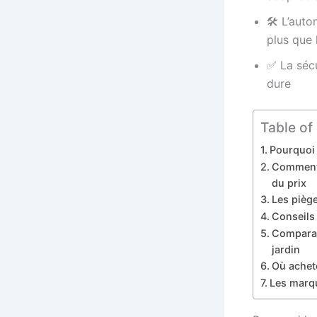
🛠️ L’aut
plus que 
✅ La sécu
dure
Table of
Pourquoi 
Comment 
du prix
Les pièg
Conseils 
Comparais
jardin
Où achete
Les marque