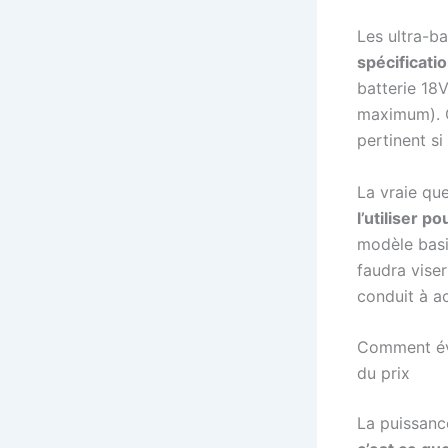
Les ultra-b
spécificati
batterie 18
maximum). C
pertinent s
La vraie qu
l’utiliser po
modèle basiq
faudra viser
conduit à ac
Comment éva
du prix
La puissanc