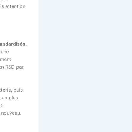
is attention
tandardisés
.
 une
ement
 en R&D par
terie, puis
coup plus
til
à nouveau.