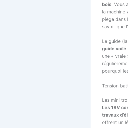
bois
. Vous 
la machine v
piège dans 
savoir que l
Le guide (la
guide voilé
une « vraie
régulièremen
pourquoi le
Tension batt
Les mini tro
Les 18V con
travaux d’é
offrent un 