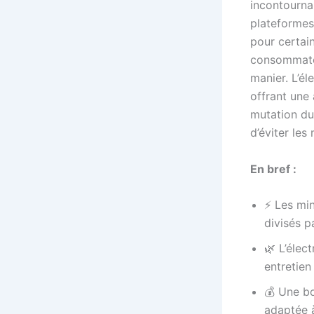
incontournab
plateformes
pour certai
consommateu
manier. L’é
offrant une 
mutation du 
d’éviter les
En bref :
⚡ Les min
divisés p
🌿 L’élec
entretien
💰 Une bo
adaptée à