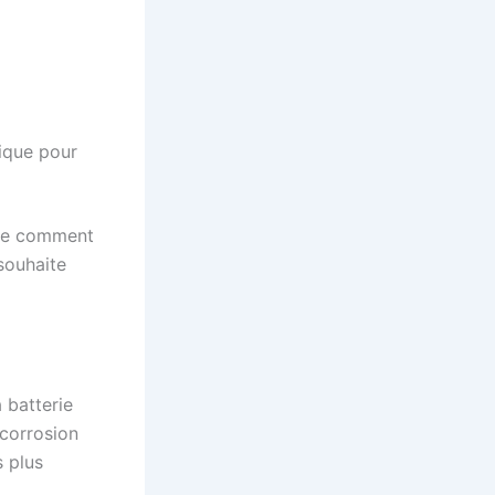
rique pour
dre comment
 souhaite
 batterie
corrosion
s plus