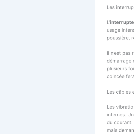
Les interru
L’
interrupt
usage intens
poussière, r
Il n’est pa
démarrage é
plusieurs fo
coincée fera
Les câbles 
Les vibratio
internes. U
du courant.
mais demande