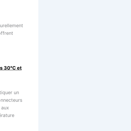
turellement
offrent
ès 30°C et
tiquer un
connecteurs
 aux
érature