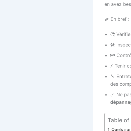
en avez bes
🌿 En bref :
🤔 Vérifie
🛠️ Inspect
🧤 Contrô
⚡ Tenir 
🔧 Entret
des comp
🔗 Ne pas
dépanna
Table of
Quels son