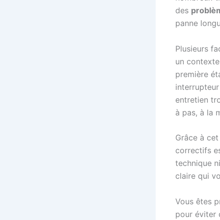
des
problè
panne longu
Plusieurs fa
un contexte 
première étap
interrupteu
entretien t
à pas, à la 
Grâce à cet 
correctifs 
technique ni
claire qui 
Vous êtes pr
pour éviter