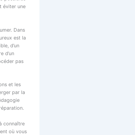
t éviter une
llumer. Dans
ureux est la
ible, d’un
re d’un
rocéder pas
ons et les
rger par la
pédagogie
réparation.
 à connaître
ment où vous