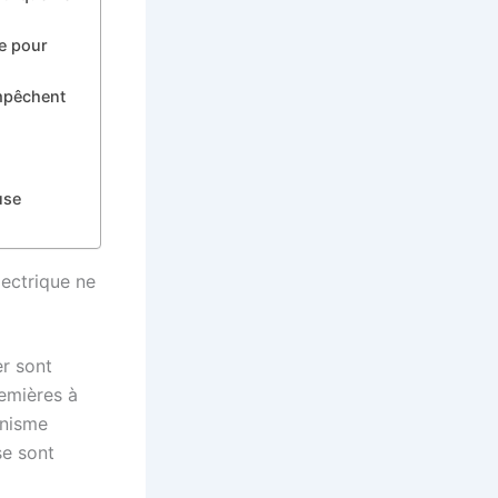
ue pour
empêchent
use
lectrique ne
er sont
remières à
anisme
se sont