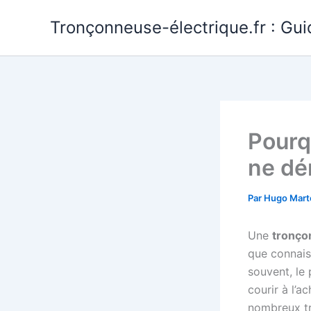
Aller
Tronçonneuse-électrique.fr : Gui
au
contenu
Pourq
ne dé
Par
Hugo Mart
Une
tronço
que connaiss
souvent, le 
courir à l’a
nombreux tr