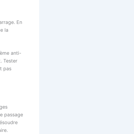
arrage. En
e la
tème anti-
. Tester
st pas
ages
le passage
résoudre
ire.