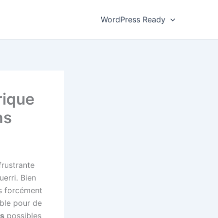
WordPress Ready
rique
ns
 frustrante
uerri. Bien
as forcément
able pour de
s
possibles