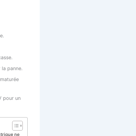
e.
casse.
 la panne.
rématurée
V pour un
trique ne