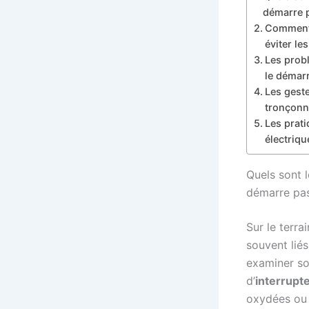
démarre 
Comment v
éviter le
Les probl
le démar
Les geste
tronçonn
Les prati
électriq
Quels sont 
démarre pa
Sur le terra
souvent liés
examiner so
d’
interrupt
oxydées ou 