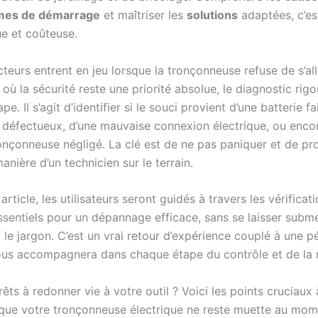
mes de démarrage
et maîtriser les
solutions
adaptées, c’es
e et coûteuse.
cteurs entrent en jeu lorsque la tronçonneuse refuse de s’a
où la sécurité reste une priorité absolue, le diagnostic rigo
e. Il s’agit d’identifier si le souci provient d’une batterie fa
r défectueux, d’une mauvaise connexion électrique, ou enco
ronçonneuse négligé. La clé est de ne pas paniquer et de p
manière d’un technicien sur le terrain.
article, les utilisateurs seront guidés à travers les vérificati
essentiels pour un dépannage efficace, sans se laisser subme
 le jargon. C’est un vrai retour d’expérience couplé à une 
vous accompagnera dans chaque étape du contrôle et de la 
êts à redonner vie à votre outil ? Voici les points cruciaux
 que votre tronçonneuse électrique ne reste muette au mo