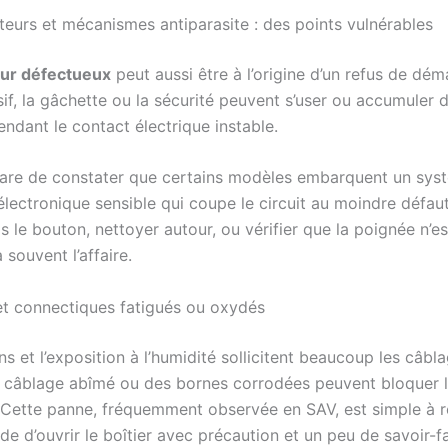
pteurs et mécanismes antiparasite : des points vulnérables
eur défectueux
peut aussi être à l’origine d’un refus de dém
if, la gâchette ou la sécurité peuvent s’user ou accumuler d
endant le contact électrique instable.
s rare de constater que certains modèles embarquent un sys
lectronique sensible qui coupe le circuit au moindre défaut
is le bouton, nettoyer autour, ou vérifier que la poignée n’e
 souvent l’affaire.
et connectiques fatigués ou oxydés
ns et l’expo­sition à l’humidité sollicitent beaucoup les câbl
n câblage abîmé ou des bornes corrodées peuvent bloquer 
 Cette panne, fréquemment observée en SAV, est simple à 
 d’ouvrir le boîtier avec précaution et un peu de savoir-fa