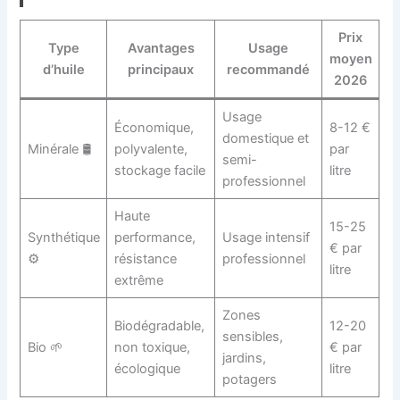
Prix
Type
Avantages
Usage
moyen
d’huile
principaux
recommandé
2026
Usage
Économique,
8-12 €
domestique et
Minérale 🛢️
polyvalente,
par
semi-
stockage facile
litre
professionnel
Haute
15-25
Synthétique
performance,
Usage intensif
€ par
⚙️
résistance
professionnel
litre
extrême
Zones
Biodégradable,
12-20
sensibles,
Bio 🌱
non toxique,
€ par
jardins,
écologique
litre
potagers