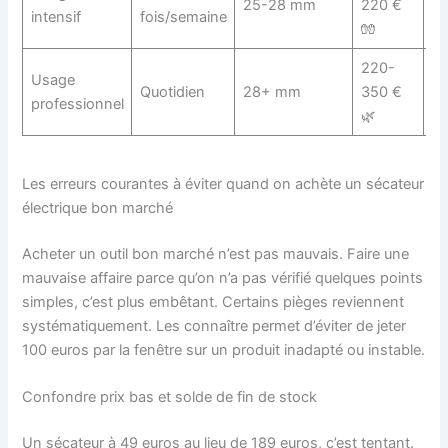
25-28 mm
220 €
intensif
fois/semaine
Fe
🧤
220-
St
Usage
Quotidien
28+ mm
350 €
Fe
professionnel
🌿
Sp
Les erreurs courantes à éviter quand on achète un sécateur
électrique bon marché
Acheter un outil bon marché n’est pas mauvais. Faire une
mauvaise affaire parce qu’on n’a pas vérifié quelques points
simples, c’est plus embêtant. Certains pièges reviennent
systématiquement. Les connaître permet d’éviter de jeter
100 euros par la fenêtre sur un produit inadapté ou instable.
Confondre prix bas et solde de fin de stock
Un sécateur à 49 euros au lieu de 189 euros, c’est tentant.