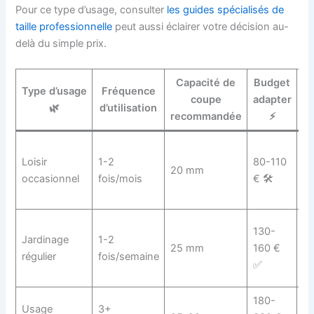
Pour ce type d’usage, consulter
les guides spécialisés de
taille professionnelle
peut aussi éclairer votre décision au-
delà du simple prix.
Capacité de
Budget
Type d’usage
Fréquence
coupe
adapter
🌿
d’utilisation
s
recommandée
⚡
Ry
Loisir
1-2
80-110
en
20 mm
occasionnel
fois/mois
€ 🛠️
M
al
Ry
130-
Jardinage
1-2
m
25 mm
160 €
régulier
fois/semaine
B
✅
en
180-
Usage
3+
Bo