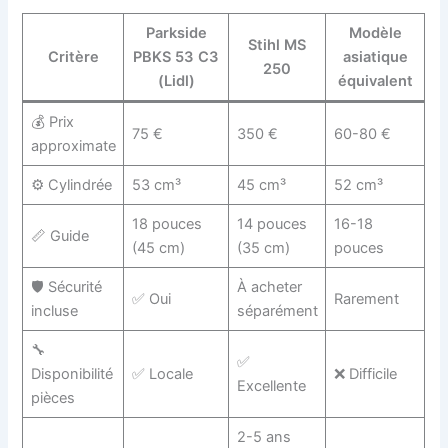
Parkside
Modèle
Stihl MS
Critère
PBKS 53 C3
asiatique
250
(Lidl)
équivalent
💰 Prix
75 €
350 €
60-80 €
approximate
⚙️ Cylindrée
53 cm³
45 cm³
52 cm³
18 pouces
14 pouces
16-18
📏 Guide
(45 cm)
(35 cm)
pouces
🛡️ Sécurité
À acheter
✅ Oui
Rarement
incluse
séparément
🔧
✅
Disponibilité
✅ Locale
❌ Difficile
Excellente
pièces
2-5 ans