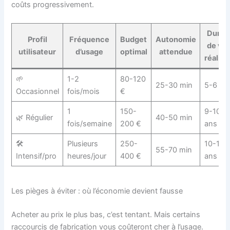
coûts progressivement.
Durée
Profil
Fréquence
Budget
Autonomie
de vie
utilisateur
d’usage
optimal
attendue
réalist
🌱
1-2
80-120
25-30 min
5-6 an
Occasionnel
fois/mois
€
1
150-
9-10
🌿 Régulier
40-50 min
fois/semaine
200 €
ans
🛠️
Plusieurs
250-
10-15
55-70 min
Intensif/pro
heures/jour
400 €
ans
Les pièges à éviter : où l’économie devient fausse
Acheter au prix le plus bas, c’est tentant. Mais certains
raccourcis de fabrication vous coûteront cher à l’usage.