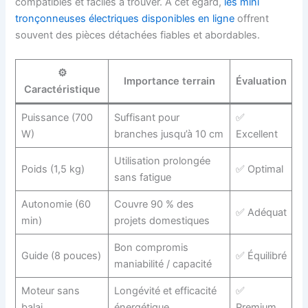
compatibles et faciles à trouver. À cet égard,
les mini
tronçonneuses électriques disponibles en ligne
offrent
souvent des pièces détachées fiables et abordables.
⚙️
Importance terrain
Évaluation
Caractéristique
Puissance (700
Suffisant pour
✅
W)
branches jusqu’à 10 cm
Excellent
Utilisation prolongée
Poids (1,5 kg)
✅ Optimal
sans fatigue
Autonomie (60
Couvre 90 % des
✅ Adéquat
min)
projets domestiques
Bon compromis
Guide (8 pouces)
✅ Équilibré
maniabilité / capacité
Moteur sans
Longévité et efficacité
✅
balai
énergétique
Premium