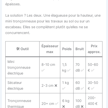
épaisses.
La solution ? Les deux. Une élagueuse pour la hauteur, une
mini tronçonneuse pour les travaux au sol ou sur un
escabeau. Elles se complètent plutôt qu’elles ne se
concurrencent.
Épaisseur
Prix
🛠️ Outil
Poids
Bruit
max
approx.
Mini
8-10 cm
1,5
70
50-60
tronçonneuse
✅
kg ✅
dB ✅
€ ✅
électrique
Sécateur
1 kg
60
30-50
2-3 cm ❌
électrique
✅
dB ✅
€ ✅
200-
Tronçonneuse
6 kg
100
20+ cm ✅
400 €
thermique
❌
dB ❌