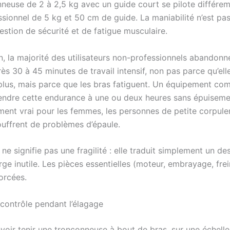
neuse de 2 à 2,5 kg avec un guide court se pilote différe
sionnel de 5 kg et 50 cm de guide. La maniabilité n’est pas
estion de sécurité et de fatigue musculaire.
in, la majorité des utilisateurs non-professionnels abandonn
s 30 à 45 minutes de travail intensif, non pas parce qu’ell
plus, mais parce que les bras fatiguent. Un équipement co
endre cette endurance à une ou deux heures sans épuisemen
ement vrai pour les femmes, les personnes de petite corpul
ouffrent de problèmes d’épaule.
ne signifie pas une fragilité : elle traduit simplement un de
ge inutile. Les pièces essentielles (moteur, embrayage, frei
orcées.
 contrôle pendant l’élagage
voir tenir une tronçonneuse à bout de bras, sur une échelle