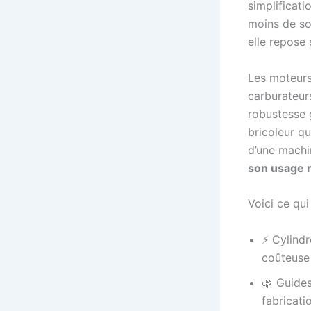
simplificat
moins de so
elle repose 
Les moteurs
carburateurs
robustesse g
bricoleur q
d’une machin
son usage 
Voici ce qui
⚡ Cylindr
coûteuse
🌿 Guides
fabricati