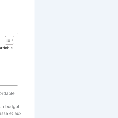
ordable
ordable
 un budget
asse et aux