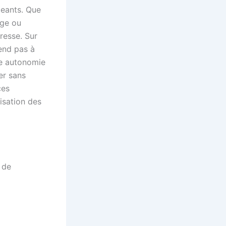
geants. Que
age ou
resse. Sur
tend pas à
ne autonomie
ler sans
ces
isation des
 de