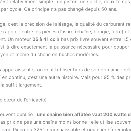
’est relativement simple : un piston, une bielle, deux temps
par cycle. Ce principe n’a pas changé depuis 50 ans.
e, c’est la précision de l’alésage, la qualité du carburant
le rapport entre les pièces d’usure (chaîne, bougie, filtre) et
nt. Un moteur
25 à 41 cc
à bas prix livre souvent entre 1,5 
est-à-dire exactement la puissance nécessaire pour couper
oyen et même du chêne en bûches modérées.
 apparaissent si on veut l’utiliser hors de son domaine : dé
 en continu, c’est une autre histoire. Mais pour 95 % des pr
ela suffit largement.
le cœur de l’efficacité
souvent oubliée :
une chaîne bien affûtée vaut 200 watts d
s prix n’a pas une chaîne moins bonne ; elle utilise souven
 type Picco ou 325″, reconnaissable et peu chère à remplac