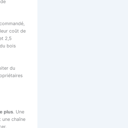
 de
 recommandé,
 leur coût de
et 2,5
 du bois
biter du
opriétaires
e plus
. Une
t une chaîne
er.