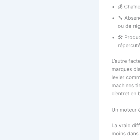
💰 Chaîne
🔧 Absenc
ou de rég
🛠️ Produ
répercuté
L’autre fact
marques dis
levier comme
machines ti
d’entretien 
Un moteur é
La vraie di
moins dans 