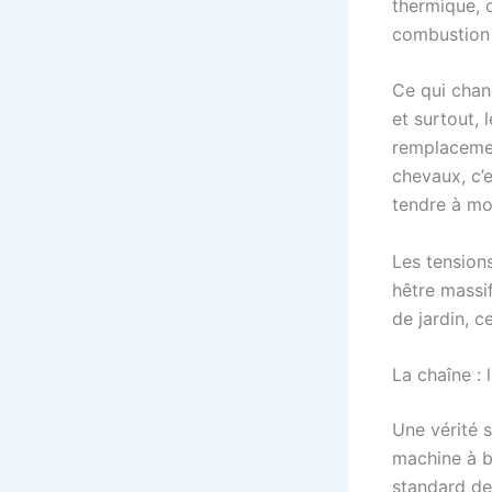
thermique, c
combustion 
Ce qui chang
et surtout, 
remplaceme
chevaux, c’
tendre à m
Les tensions
hêtre massif
de jardin, c
La chaîne : 
Une vérité 
machine à ba
standard de