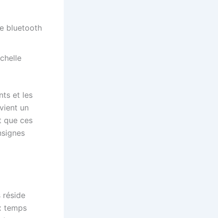
e bluetooth
chelle
nts et les
vient un
t que ces
nsignes
 réside
x temps