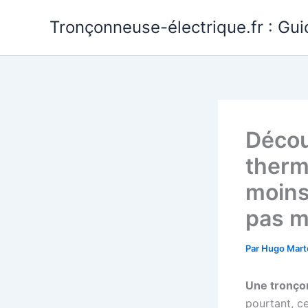
Aller
Tronçonneuse-électrique.fr : Gui
au
contenu
Décou
therm
moins
pas 
Par
Hugo Mart
Une tronço
pourtant, ce