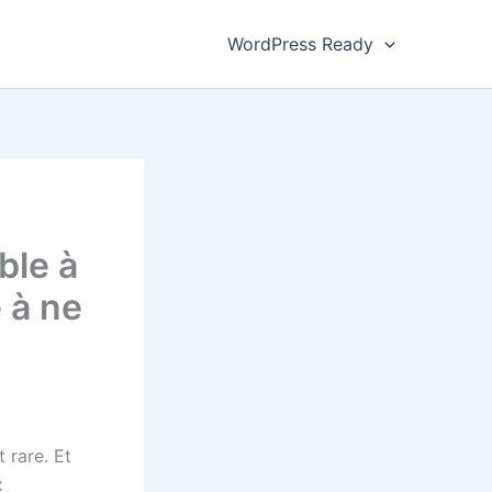
WordPress Ready
ble à
 à ne
st rare. Et
x