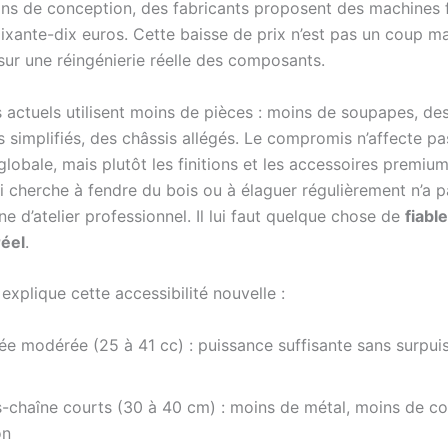
ions de conception, des fabricants proposent des machines 
ixante-dix euros. Cette baisse de prix n’est pas un coup ma
sur une réingénierie réelle des composants.
 actuels utilisent moins de pièces : moins de soupapes, de
 simplifiés, des châssis allégés. Le compromis n’affecte pa
lobale, mais plutôt les finitions et les accessoires premiu
ui cherche à fendre du bois ou à élaguer régulièrement n’a 
e d’atelier professionnel. Il lui faut quelque chose de
fiabl
réel
.
 explique cette accessibilité nouvelle :
ée modérée (25 à 41 cc) : puissance suffisante sans surpui
-chaîne courts (30 à 40 cm) : moins de métal, moins de co
on