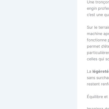
Une tronçon
engin profes
c’est une qu
Sur le terra
machine aprè
fonctionne 
permet d’ét
particulièr
celles qui s
La
légèreté
sans surchar
restent renf
Équilibre et
Imaginez de