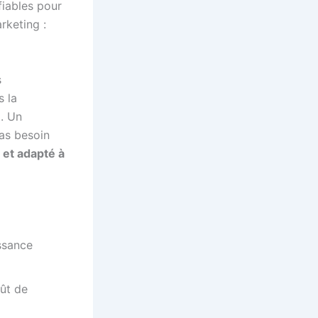
fiables pour
rketing :
s
s la
m. Un
pas besoin
e et adapté à
ssance
ût de