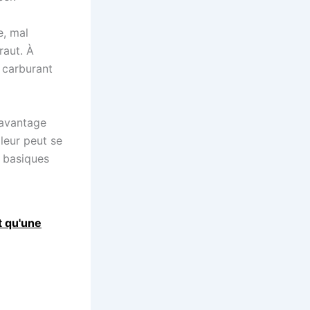
e, mal
raut. À
e carburant
 avantage
oleur peut se
s basiques
t qu'une