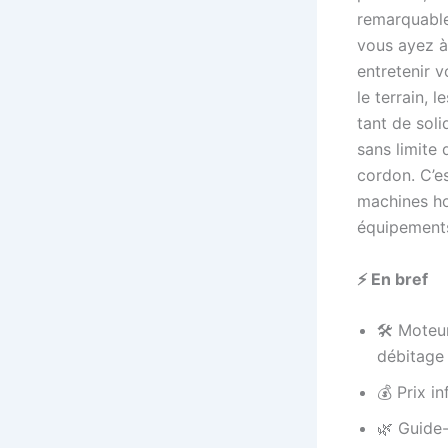
remarquable,
vous ayez à
entretenir v
le terrain, 
tant de soli
sans limite 
cordon. C’e
machines ho
équipements
⚡ En bref
🛠️ Moteu
débitage
💰 Prix i
🌿 Guide-