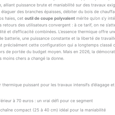
 alliant puissance brute et maniabilité sur des travaux exi
 élaguer des branches épaisses, débiter du bois de chauff
os haies, cet
outil de coupe polyvalent
mérite qu’on s’y inté
les retours des utilisateurs convergent : à ce tarif, on ne s’at
dité et d’efficacité combinées. L’essence thermique offre u
de batterie, une puissance constante et la liberté de travail
st précisément cette configuration qui a longtemps classé 
rs de portée du budget moyen. Mais en 2026, la démocrat
 moins chers a changé la donne.
r thermique puissant pour les travaux intensifs d’élagage et
nférieur à 70 euros : un vrai défi pour ce segment
chaîne compact (25 à 40 cm) idéal pour la maniabilité