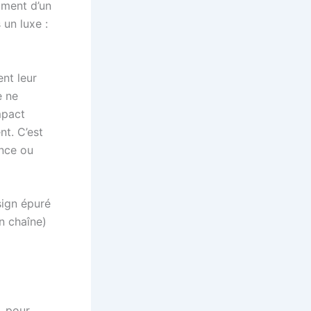
mment d’un
 un luxe :
ent leur
e ne
mpact
t. C’est
ence ou
sign épuré
n chaîne)
, pour